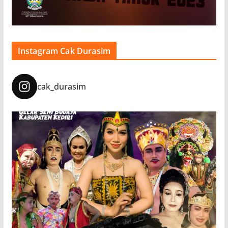
Instagram Cak Durasim
cak_durasim