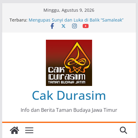
Skip
Minggu, Agustus 9, 2026
to
Terbaru:
Pameran Lukisan Komunitas Patria Seni Rupa
content
Kota Blitar : Ketika “Bergerak” Menjadi Mantra
Perlawanan
Mengupas Sunyi dan Luka di Balik “Samaleak”
Menjaga Marwah Seni dan Budaya: Catatan
Kunjungan Kerja Ir. Bambang Haryo Soekartono
(BHS) Anggota DPR RI ke Taman Budaya Jawa
Timur
Pameran Tunggal 35 Karya Agus Koecink
“Tumbang Tambang”, Ungkapan Kritis Tentang
Derita Pekerja Pertambangan
Cak Durasim
Info dan Berita Taman Budaya Jawa Timur