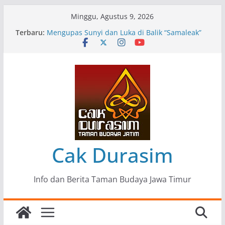
Skip
Minggu, Agustus 9, 2026
to
Terbaru:
Pameran Lukisan Komunitas Patria Seni Rupa
content
Kota Blitar : Ketika “Bergerak” Menjadi Mantra
Perlawanan
Mengupas Sunyi dan Luka di Balik “Samaleak”
Menjaga Marwah Seni dan Budaya: Catatan
Kunjungan Kerja Ir. Bambang Haryo Soekartono
(BHS) Anggota DPR RI ke Taman Budaya Jawa
Timur
Pameran Tunggal 35 Karya Agus Koecink
“Tumbang Tambang”, Ungkapan Kritis Tentang
Derita Pekerja Pertambangan
Cak Durasim
Info dan Berita Taman Budaya Jawa Timur