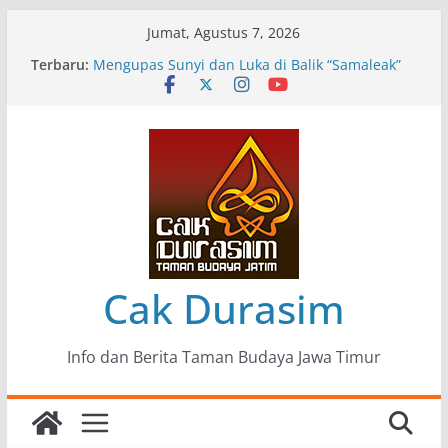
Skip
Jumat, Agustus 7, 2026
to
Terbaru:
Pameran Lukisan Komunitas Patria Seni Rupa
content
Kota Blitar : Ketika “Bergerak” Menjadi Mantra
Perlawanan
Mengupas Sunyi dan Luka di Balik “Samaleak”
Menjaga Marwah Seni dan Budaya: Catatan
Kunjungan Kerja Ir. Bambang Haryo Soekartono
(BHS) Anggota DPR RI ke Taman Budaya Jawa
Timur
Pameran Tunggal 35 Karya Agus Koecink
“Tumbang Tambang”, Ungkapan Kritis Tentang
Derita Pekerja Pertambangan
Cak Durasim
Info dan Berita Taman Budaya Jawa Timur