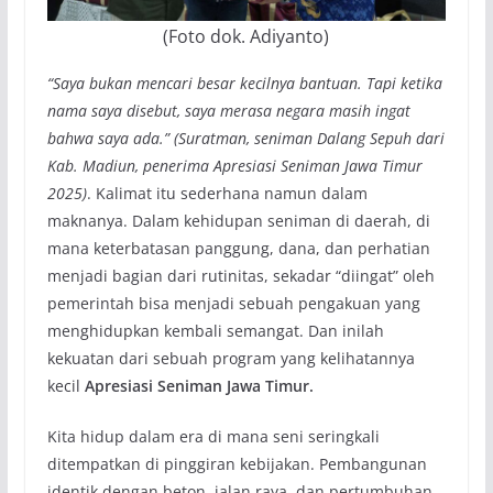
(Foto dok. Adiyanto)
“Saya bukan mencari besar kecilnya bantuan. Tapi ketika
nama saya disebut, saya merasa negara masih ingat
bahwa saya ada.”
(Suratman
, seniman
Dalang Sepuh
dari
Kab. Madiun
, penerima Apresiasi Seniman Jawa Timur
202
5)
. Kalimat itu sederhana namun dalam
maknanya. Dalam kehidupan seniman di daerah, di
mana keterbatasan panggung, dana, dan perhatian
menjadi bagian dari rutinitas, sekadar “diingat” oleh
pemerintah bisa menjadi sebuah pengakuan yang
menghidupkan kembali semangat. Dan inilah
kekuatan dari sebuah program yang kelihatannya
kecil
Apresiasi Seniman Jawa Timur.
Kita hidup dalam era di mana seni seringkali
ditempatkan di pinggiran kebijakan. Pembangunan
identik dengan beton, jalan raya, dan pertumbuhan