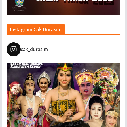
Instagram Cak Durasim
cak_durasim