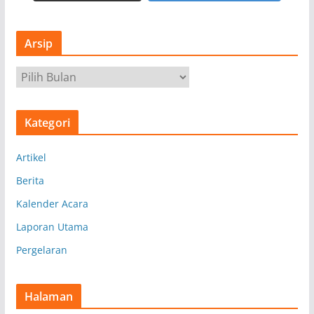
Arsip
A
r
s
Kategori
i
p
Artikel
Berita
Kalender Acara
Laporan Utama
Pergelaran
Halaman