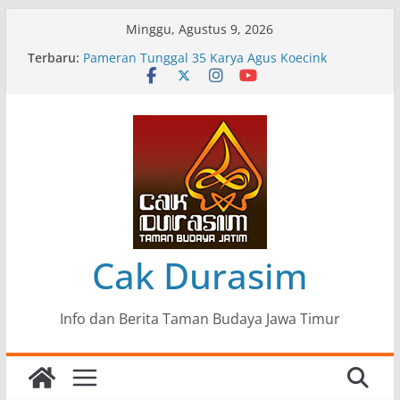
Skip
Minggu, Agustus 9, 2026
to
Menjaga Marwah Seni dan Budaya: Catatan
Terbaru:
content
Kunjungan Kerja Ir. Bambang Haryo Soekartono
(BHS) Anggota DPR RI ke Taman Budaya Jawa
Timur
Pameran Tunggal 35 Karya Agus Koecink
“Tumbang Tambang”, Ungkapan Kritis Tentang
Derita Pekerja Pertambangan
Pameran Lukisan Komunitas Patria Seni Rupa
Kota Blitar : Ketika “Bergerak” Menjadi Mantra
Perlawanan
Mengupas Sunyi dan Luka di Balik “Samaleak”
Cak Durasim
Info dan Berita Taman Budaya Jawa Timur