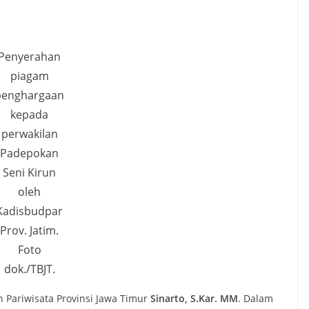
Penyerahan
piagam
penghargaan
kepada
perwakilan
Padepokan
Seni Kirun
oleh
Kadisbudpar
Prov. Jatim.
Foto
dok./TBJT.
 Pariwisata Provinsi Jawa Timur
Sinarto, S.Kar. MM
. Dalam