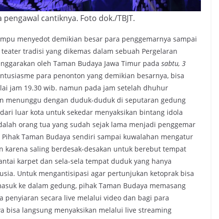
 pengawal cantiknya. Foto dok./TBJT.
mampu menyedot demikian besar para penggemarnya sampai
 teater tradisi yang dikemas dalam sebuah Pergelaran
elenggarakan oleh Taman Budaya Jawa Timur pada
sabtu, 3
Antusiasme para penonton yang demikian besarnya, bisa
ulai jam 19.30 wib. namun pada jam setelah dhuhur
gan menunggu dengan duduk-duduk di seputaran gedung
dari luar kota untuk sekedar menyaksikan bintang idola
alah orang tua yang sudah sejak lama menjadi penggemar
g, Pihak Taman Budaya sendiri sampai kuwalahan mengatur
 karena saling berdesak-desakan untuk berebut tempat
ntai karpet dan sela-sela tempat duduk yang hanya
sia. Untuk mengantisipasi agar pertunjukan ketoprak bisa
a masuk ke dalam gedung, pihak Taman Budaya memasang
 penyiaran secara live melalui video dan bagi para
a bisa langsung menyaksikan melalui live streaming