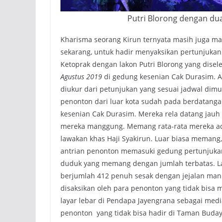
Putri Blorong dengan dua
Kharisma seorang Kirun ternyata masih juga 
sekarang, untuk hadir menyaksikan pertunjukan
Ketoprak dengan lakon Putri Blorong yang dis
Agustus 2019
di gedung kesenian Cak Durasim. 
diukur dari petunjukan yang sesuai jadwal dim
penonton dari luar kota sudah pada berdatan
kesenian Cak Durasim. Mereka rela datang jauh 
mereka manggung. Memang rata-rata mereka ad
lawakan khas Haji Syakirun. Luar biasa meman
antrian penonton memasuki gedung pertunjukan
duduk yang memang dengan jumlah terbatas. La
berjumlah 412 penuh sesak dengan jejalan manu
disaksikan oleh para penonton yang tidak bis
layar lebar di Pendapa Jayengrana sebagai media
penonton yang tidak bisa hadir di Taman Buday