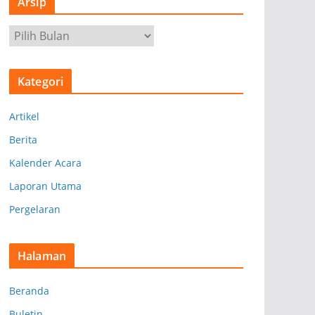
Arsip
A
r
s
Kategori
i
p
Artikel
Berita
Kalender Acara
Laporan Utama
Pergelaran
Halaman
Beranda
Buletin