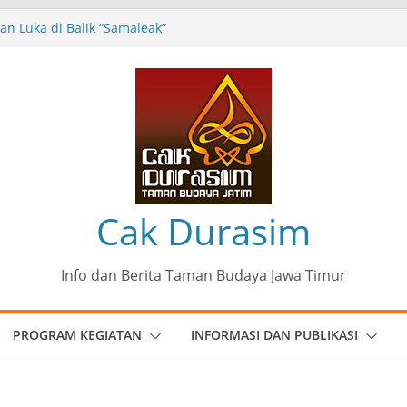
munitas Patria Seni Rupa Kota Blitar :
 Menjadi Mantra Perlawanan
n Luka di Balik “Samaleak”
eni dan Budaya: Catatan Kunjungan
 Haryo Soekartono (BHS) Anggota DPR RI
Jawa Timur
35 Karya Agus Koecink
”, Ungkapan Kritis Tentang Derita
ngan
Cak Durasim
Info dan Berita Taman Budaya Jawa Timur
PROGRAM KEGIATAN
INFORMASI DAN PUBLIKASI