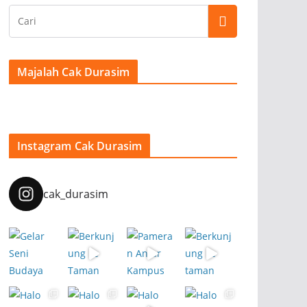
Majalah Cak Durasim
Instagram Cak Durasim
cak_durasim