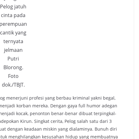
Pelog jatuh
cinta pada
perempuan
cantik yang
ternyata
jelmaan
Putri
Blorong.
Foto
dok./TBJT.
g menerjuni profesi yang berbau kriminal yakni begal,
 menjadi korban mereka. Dengan gaya full humor adegan
jadi kocak, penonton benar-benar dibuat terpingkal-
depokan Kirun. Singkat cerita, Pelog salah satu dari 3
t dengan keadaan miskin yang dialaminya. Bunuh diri
untuk menghilangkan kesusahan hidup yang membuatnya