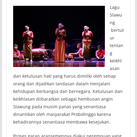
Lagu
Slawu
ng
bertut
ur
tentan
g
keikhl
asan
dan ketulusan hati yang harus dimiliki oleh setiap
orang dan dijadikan landasan dalam menjalani
kehidupan berbangsa dan bernegara. Ketulusan dan
keikhlasan diibaratkan sebagai hembusan angin
Slawung pada musim panas yang senantiasa
dinantikan oleh masyarakat Probolinggo karena
kehadirannya senantiasa membawa kesejukan.
Proses garap aransemennya diakui perempuan yang