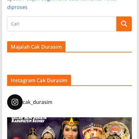
diproses
Majalah Cak Durasim
Instagram Cak Durasim
cak_durasim