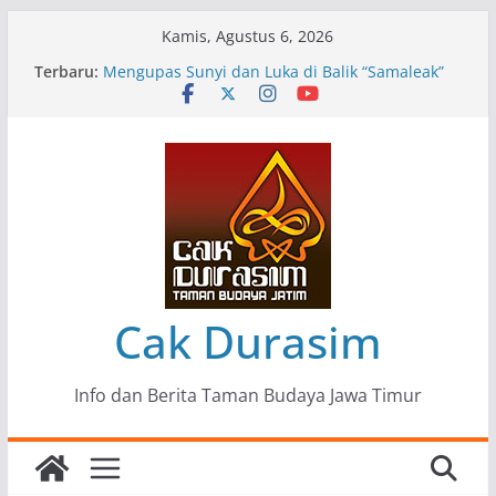
Skip
Kamis, Agustus 6, 2026
to
Terbaru:
Pameran Lukisan Komunitas Patria Seni Rupa
content
Kota Blitar : Ketika “Bergerak” Menjadi Mantra
Perlawanan
Mengupas Sunyi dan Luka di Balik “Samaleak”
Menjaga Marwah Seni dan Budaya: Catatan
Kunjungan Kerja Ir. Bambang Haryo Soekartono
(BHS) Anggota DPR RI ke Taman Budaya Jawa
Timur
Pameran Tunggal 35 Karya Agus Koecink
“Tumbang Tambang”, Ungkapan Kritis Tentang
Derita Pekerja Pertambangan
Cak Durasim
Info dan Berita Taman Budaya Jawa Timur