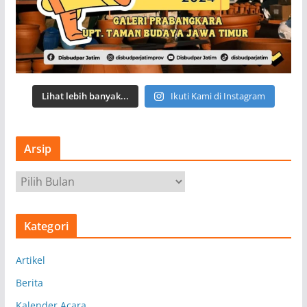
Lihat lebih banyak...
Ikuti Kami di Instagram
Arsip
A
r
s
Kategori
i
p
Artikel
Berita
Kalender Acara