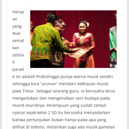
Harap
an
yang
Niar
semat
kan
setela
h
parad
e ini adalah Probolinggo punya warna musik sendiri
sehingga bisa “urunan” memberi kekhasan musik
Jawa Timur. Sebagai seorang guru, ia berusaha terus
mengedukasi dan mengenalkan seni budaya pada
murid-muridnya. Perempuan yang sudah tampil
nyanyi sejak kelas 2 SD itu berusaha menyadarkan
bahwa pertunjukan bukan hanya pada apa yang
dilihat di televisi, melainkan juga ada musik gamelan