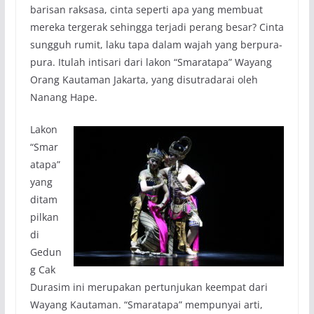
barisan raksasa, cinta seperti apa yang membuat
mereka tergerak sehingga terjadi perang besar? Cinta
sungguh rumit, laku tapa dalam wajah yang berpura-
pura. Itulah intisari dari lakon “Smaratapa” Wayang
Orang Kautaman Jakarta, yang disutradarai oleh
Nanang Hape.
Lakon
“Smar
atapa”
yang
ditam
pilkan
di
Gedun
g Cak
Durasim ini merupakan pertunjukan keempat dari
Wayang Kautaman. “Smaratapa” mempunyai arti,