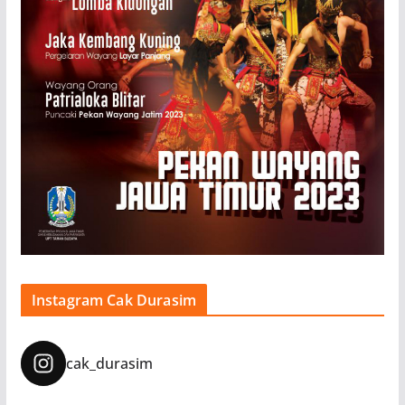
Instagram Cak Durasim
cak_durasim