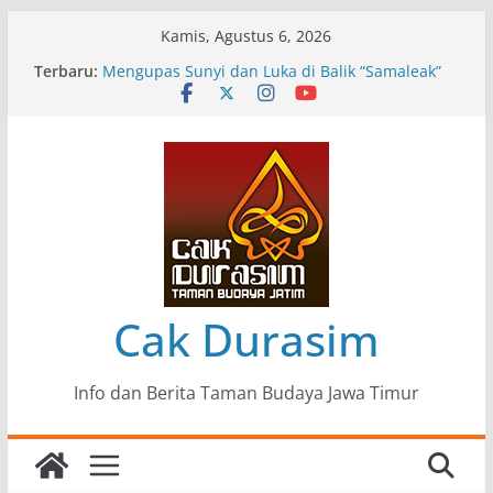
Skip
Kamis, Agustus 6, 2026
to
Terbaru:
Pameran Lukisan Komunitas Patria Seni Rupa
content
Kota Blitar : Ketika “Bergerak” Menjadi Mantra
Perlawanan
Mengupas Sunyi dan Luka di Balik “Samaleak”
Menjaga Marwah Seni dan Budaya: Catatan
Kunjungan Kerja Ir. Bambang Haryo Soekartono
(BHS) Anggota DPR RI ke Taman Budaya Jawa
Timur
Pameran Tunggal 35 Karya Agus Koecink
“Tumbang Tambang”, Ungkapan Kritis Tentang
Derita Pekerja Pertambangan
Cak Durasim
Info dan Berita Taman Budaya Jawa Timur