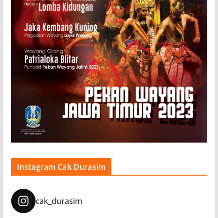
Instagram Cak Durasim
cak_durasim