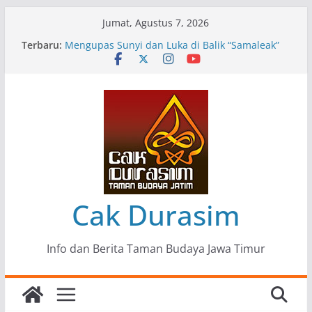
Skip
Jumat, Agustus 7, 2026
to
Terbaru:
Pameran Lukisan Komunitas Patria Seni Rupa
content
Kota Blitar : Ketika “Bergerak” Menjadi Mantra
Perlawanan
Mengupas Sunyi dan Luka di Balik “Samaleak”
Menjaga Marwah Seni dan Budaya: Catatan
Kunjungan Kerja Ir. Bambang Haryo Soekartono
(BHS) Anggota DPR RI ke Taman Budaya Jawa
Timur
Pameran Tunggal 35 Karya Agus Koecink
“Tumbang Tambang”, Ungkapan Kritis Tentang
Derita Pekerja Pertambangan
Cak Durasim
Info dan Berita Taman Budaya Jawa Timur