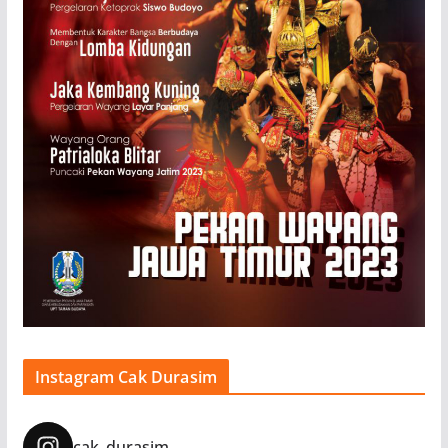
Instagram Cak Durasim
cak_durasim